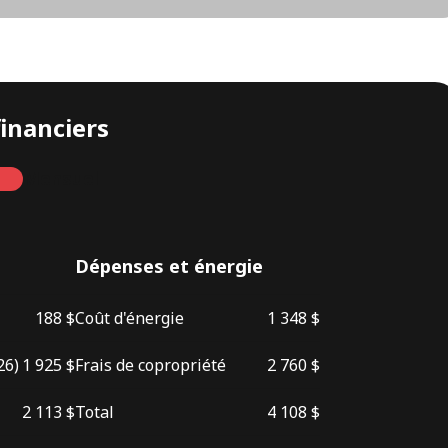
financiers
Mensuel
Dépenses et énergie
188 $
Coût d'énergie
1 348 $
26)
1 925 $
Frais de copropriété
2 760 $
2 113 $
Total
4 108 $