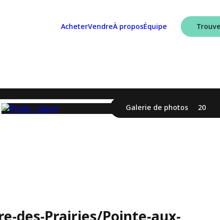
Acheter
Vendre
À propos
Équipe
Trouve
Galerie de photos
20
re-des-Prairies/Pointe-aux-