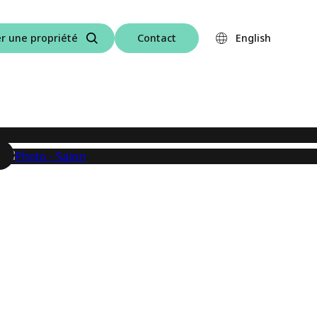
r une propriété
Contact
English