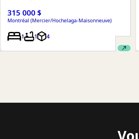
315 000 $
Montréal (Mercier/Hochelaga-Maisonneuve)
1
1
4
Vo