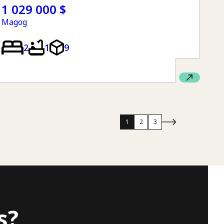
1 029 000 $
Magog
2
1
9
1
2
3
s?