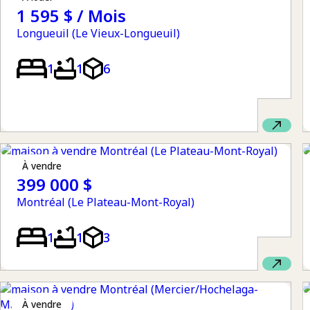
1 595 $ / Mois
Longueuil (Le Vieux-Longueuil)
1
1
6
à vendre
399 000 $
Montréal (Le Plateau-Mont-Royal)
1
1
3
à vendre