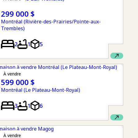
299 000 $
Montréal (Rivière-des-Prairies/Pointe-aux-
Trembles)
2
1
5
à vendre
599 000 $
Montréal (Le Plateau-Mont-Royal)
3
1
6
à vendre