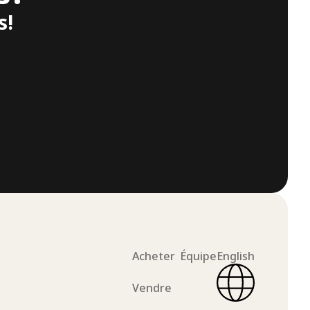
s!
Acheter
Équipe
English
Vendre