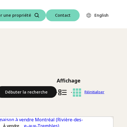
r une propriété
Contact
English
Affichage
Réinitialiser
Débuter la recherche
à vendre