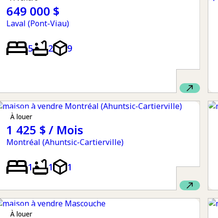
649 000 $
Laval (Pont-Viau)
5
2
9
à louer
1 425 $ / Mois
Montréal (Ahuntsic-Cartierville)
1
1
1
à louer