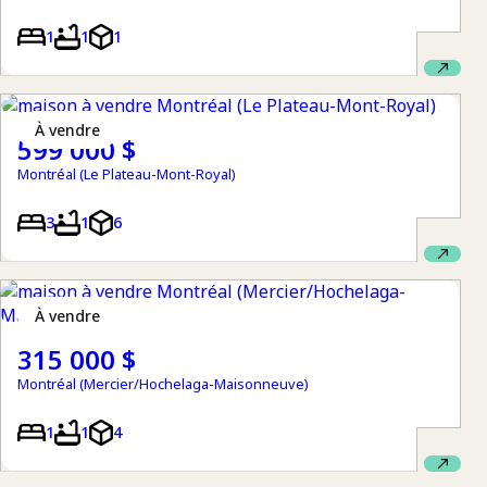
1
1
1
à vendre
599 000 $
Montréal (Le Plateau-Mont-Royal)
3
1
6
à vendre
315 000 $
Montréal (Mercier/Hochelaga-Maisonneuve)
1
1
4