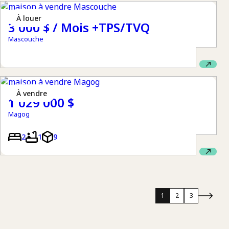
à louer
3 000 $ / Mois +TPS/TVQ
Mascouche
à vendre
1 029 000 $
Magog
2
1
9
1
2
3