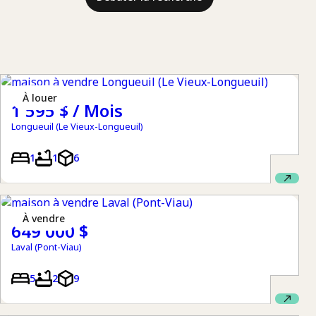
à louer
1 595 $ / Mois
Longueuil (Le Vieux-Longueuil)
1
1
6
à vendre
649 000 $
Laval (Pont-Viau)
5
2
9